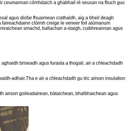
hòir ceumannan còmhdaich a ghabhail rè seusan na fliuch gus
sal agus diofar fhuaimean crathaidh, aig a bheil deagh
faireachdainn clòimh creige le veneer foil alùmanum
seòmraichean smachd, ballachan a-staigh, cuibhreannan agus
 aghaidh briseadh agus furasta a thogail, air a chleachdadh
idh-adhair.Tha e air a chleachdadh gu tric airson insulation
adh airson goileadairean, bàtaichean, bhalbhaichean agus