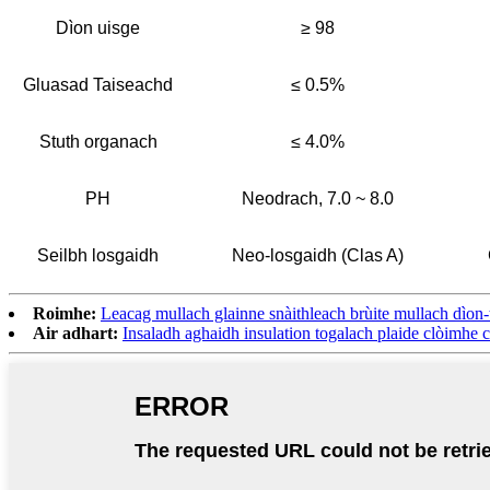
Dìon uisge
≥ 98
Gluasad Taiseachd
≤ 0.5%
Stuth organach
≤ 4.0%
PH
Neodrach, 7.0 ~ 8.0
Seilbh losgaidh
Neo-losgaidh (Clas A)
Roimhe:
Leacag mullach glainne snàithleach brùite mullach dìon-
Air adhart:
Insaladh aghaidh insulation togalach plaide clòimhe