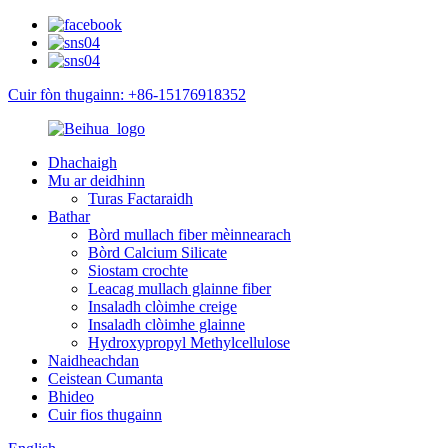
Cuir fòn thugainn: +86-15176918352
Dhachaigh
Mu ar deidhinn
Turas Factaraidh
Bathar
Bòrd mullach fiber mèinnearach
Bòrd Calcium Silicate
Siostam crochte
Leacag mullach glainne fiber
Insaladh clòimhe creige
Insaladh clòimhe glainne
Hydroxypropyl Methylcellulose
Naidheachdan
Ceistean Cumanta
Bhideo
Cuir fios thugainn