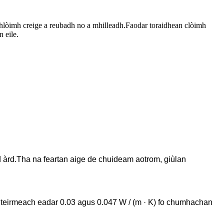
 chlòimh creige a reubadh no a mhilleadh.Faodar toraidhean clòimh
 eile.
d àrd.Tha na feartan aige de chuideam aotrom, giùlan
n teirmeach eadar 0.03 agus 0.047 W / (m · K) fo chumhachan