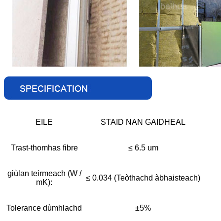
EILE
STAID NAN GAIDHEAL
Trast-thomhas fibre
≤ 6.5 um
giùlan teirmeach (W /
≤ 0.034 (Teòthachd àbhaisteach)
mK):
Tolerance dùmhlachd
±5%