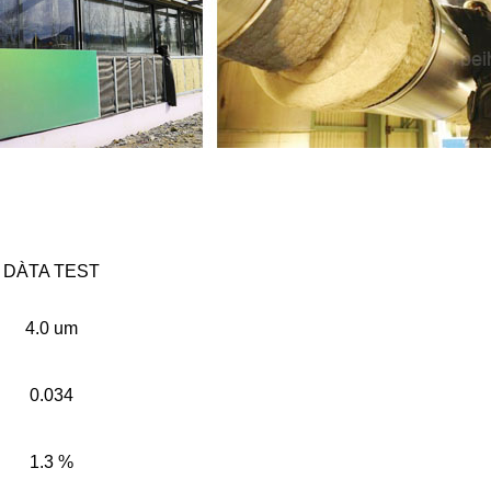
DÀTA TEST
4.0 um
0.034
1.3 %