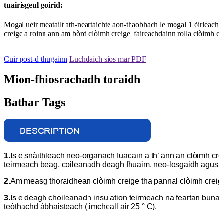
tuairisgeul goirid:
Mogal uèir meatailt ath-neartaichte aon-thaobhach le mogal 1 òirleach
creige a roinn ann am bòrd clòimh creige, faireachdainn rolla clòimh c
Cuir post-d thugainn
Luchdaich sìos mar PDF
Mion-fhiosrachadh toraidh
Bathar Tags
1.
Is e snàithleach neo-organach fuadain a th’ ann an clòimh c
teirmeach beag, coileanadh deagh fhuaim, neo-losgaidh agu
2.
Am measg thoraidhean clòimh creige tha pannal clòimh creig
3.
Is e deagh choileanadh insulation teirmeach na feartan buna
teòthachd àbhaisteach (timcheall air 25 ° C).