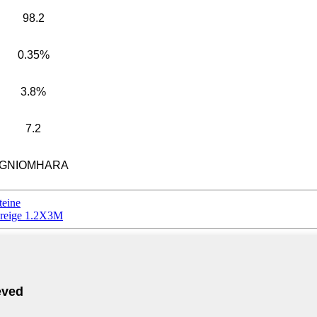
98.2
0.35%
3.8%
7.2
GNIOMHARA
teine
 creige 1.2X3M