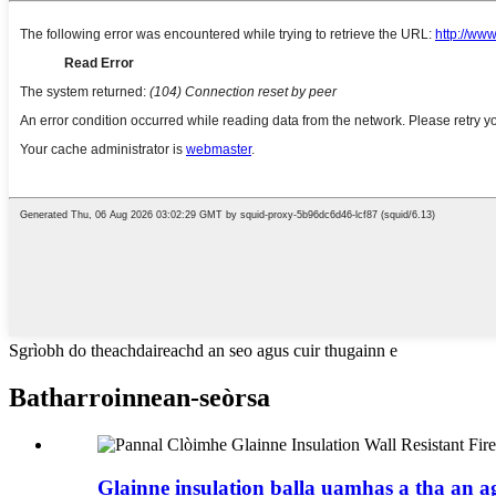
Sgrìobh do theachdaireachd an seo agus cuir thugainn e
Bathar
roinnean-seòrsa
Glainne insulation balla uamhas a tha an agha