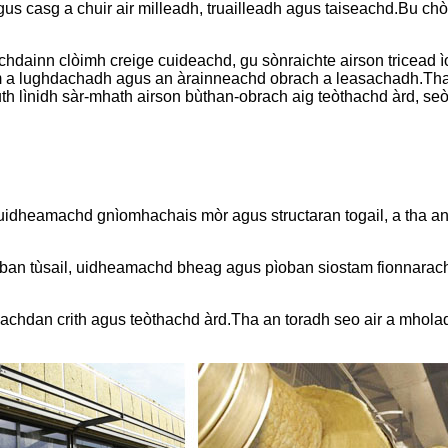
gus casg a chuir air milleadh, truailleadh agus taiseachd.Bu c
dainn clòimh creige cuideachd, gu sònraichte airson tricead ìo
im a lughdachadh agus an àrainneachd obrach a leasachadh.Tha 
uth lìnidh sàr-mhath airson bùthan-obrach aig teòthachd àrd, 
 uidheamachd gnìomhachais mòr agus structaran togail, a tha an
oban tùsail, uidheamachd bheag agus pìoban siostam fionnaracha
neachdan crith agus teòthachd àrd.Tha an toradh seo air a mhol