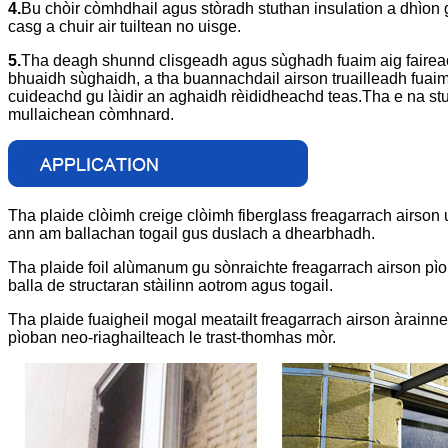
4.
Bu chòir còmhdhail agus stòradh stuthan insulation a dhìon 
casg a chuir air tuiltean no uisge.
5.
Tha deagh shunnd clisgeadh agus sùghadh fuaim aig faireach
bhuaidh sùghaidh, a tha buannachdail airson truailleadh fua
cuideachd gu làidir an aghaidh rèididheachd teas.Tha e na st
mullaichean còmhnard.
Tha plaide clòimh creige clòimh fiberglass freagarrach airson
ann am ballachan togail gus duslach a dhearbhadh.
Tha plaide foil alùmanum gu sònraichte freagarrach airson pì
balla de structaran stàilinn aotrom agus togail.
Tha plaide fuaigheil mogal meatailt freagarrach airson àrain
pìoban neo-riaghailteach le trast-thomhas mòr.