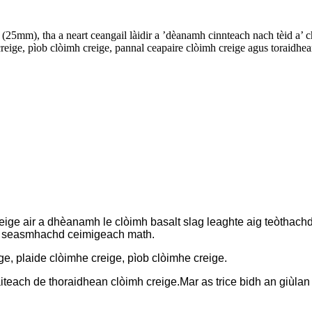
 (25mm), tha a neart ceangail làidir a ’dèanamh cinnteach nach tèid a’
reige, pìob clòimh creige, pannal ceapaire clòimh creige agus toraidhean
reige air a dhèanamh le clòimh basalt slag leaghte aig teòthach
s seasmhachd ceimigeach math.
e, plaide clòimhe creige, pìob clòimhe creige.
iteach de thoraidhean clòimh creige.Mar as trice bidh an giùla