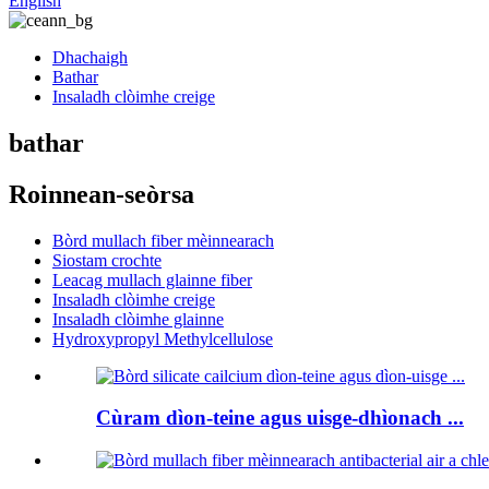
English
Dhachaigh
Bathar
Insaladh clòimhe creige
bathar
Roinnean-seòrsa
Bòrd mullach fiber mèinnearach
Siostam crochte
Leacag mullach glainne fiber
Insaladh clòimhe creige
Insaladh clòimhe glainne
Hydroxypropyl Methylcellulose
Cùram dìon-teine ​​​​agus uisge-dhìonach ...