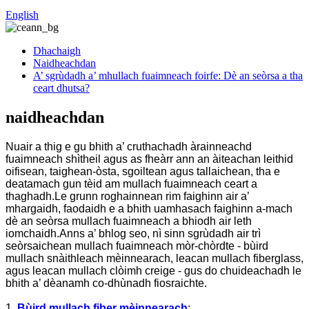
English
Dhachaigh
Naidheachdan
A’ sgrùdadh a’ mhullach fuaimneach foirfe: Dè an seòrsa a tha
ceart dhutsa?
naidheachdan
Nuair a thig e gu bhith a’ cruthachadh àrainneachd
fuaimneach shìtheil agus as fheàrr ann an àiteachan leithid
oifisean, taighean-òsta, sgoiltean agus tallaichean, tha e
deatamach gun tèid am mullach fuaimneach ceart a
thaghadh.Le grunn roghainnean rim faighinn air a’
mhargaidh, faodaidh e a bhith uamhasach faighinn a-mach
dè an seòrsa mullach fuaimneach a bhiodh air leth
iomchaidh.Anns a’ bhlog seo, nì sinn sgrùdadh air trì
seòrsaichean mullach fuaimneach mòr-chòrdte - bùird
mullach snàithleach mèinnearach, leacan mullach fiberglass,
agus leacan mullach clòimh creige - gus do chuideachadh le
bhith a’ dèanamh co-dhùnadh fiosraichte.
1.
Bùird mullach fiber mèinnearach
: