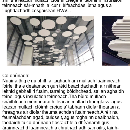
sin, tha leacan mullach clòimh creige a ’tabhann insulation
teirmeach sàr-mhath, a’ cur ri èifeachdas lùtha agus a
’lughdachadh cosgaisean HVAC.
Co-dhùnadh:
Nuair a thig e gu bhith a’ taghadh am mullach fuaimneach
foirfe, tha e deatamach gun tèid beachdachadh air nithean
leithid gabhail ri fuaim, tarraing bòidhchead, strì an aghaidh
teine, agus insulation teirmeach.Tha bùird mullach
snàithleach mèinnearach, leacan mullach fiberglass, agus
leacan mullach clòimh creige a’ tabhann diofar fheartan a
fhreagras air diofar fheumalachdan fuaimneach.A rèir na
feumalachdan agad, buidseit, agus roghainn dealbhaidh,
faodaidh tu co-dhùnadh fiosraichte a dhèanamh gus
àrainneachd fuaimneach a chruthachadh san oifis, taigh-