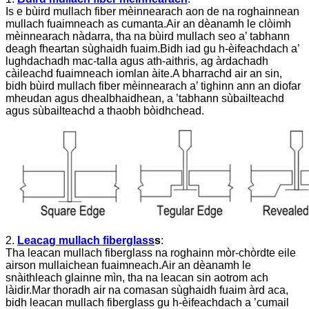
Is e bùird mullach fiber mèinnearach aon de na roghainnean
mullach fuaimneach as cumanta.Air an dèanamh le clòimh
mèinnearach nàdarra, tha na bùird mullach seo a’ tabhann
deagh fheartan sùghaidh fuaim.Bidh iad gu h-èifeachdach a’
lughdachadh mac-talla agus ath-aithris, ag àrdachadh
càileachd fuaimneach iomlan àite.A bharrachd air an sin,
bidh bùird mullach fiber mèinnearach a’ tighinn ann an diofar
mheudan agus dhealbhaidhean, a ’tabhann sùbailteachd
agus sùbailteachd a thaobh bòidhchead.
2.
Leacag mullach fiberglass
s
:
Tha leacan mullach fiberglass na roghainn mòr-chòrdte eile
airson mullaichean fuaimneach.Air an dèanamh le
snàithleach glainne mìn, tha na leacan sin aotrom ach
làidir.Mar thoradh air na comasan sùghaidh fuaim àrd aca,
bidh leacan mullach fiberglass gu h-èifeachdach a ’cumail