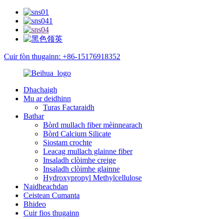
Cuir fòn thugainn: +86-15176918352
Dhachaigh
Mu ar deidhinn
Turas Factaraidh
Bathar
Bòrd mullach fiber mèinnearach
Bòrd Calcium Silicate
Siostam crochte
Leacag mullach glainne fiber
Insaladh clòimhe creige
Insaladh clòimhe glainne
Hydroxypropyl Methylcellulose
Naidheachdan
Ceistean Cumanta
Bhideo
Cuir fios thugainn