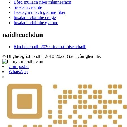
Bòrd mullach fiber mèinnearach
Siostam crochte
Leacag mullach glainne fiber
Insaladh clòimhe creige
Insaladh clòimhe glainne
naidheachdan
Riochdachadh 2020 air ath-thòiseachadh
© Dlighe-sgrìobhaidh - 2010-2022: Gach còir glèidhte.
Cuir post-d
WhatsApp