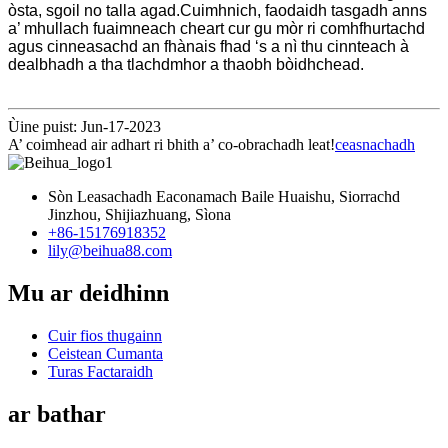
òsta, sgoil no talla agad.Cuimhnich, faodaidh tasgadh anns
a’ mhullach fuaimneach cheart cur gu mòr ri comhfhurtachd
agus cinneasachd an fhànais fhad ‘s a nì thu cinnteach à
dealbhadh a tha tlachdmhor a thaobh bòidhchead.
Ùine puist: Jun-17-2023
A’ coimhead air adhart ri bhith a’ co-obrachadh leat!
ceasnachadh
Sòn Leasachadh Eaconamach Baile Huaishu, Siorrachd
Jinzhou, Shijiazhuang, Sìona
+86-15176918352
lily@beihua88.com
Mu ar deidhinn
Cuir fios thugainn
Ceistean Cumanta
Turas Factaraidh
ar bathar