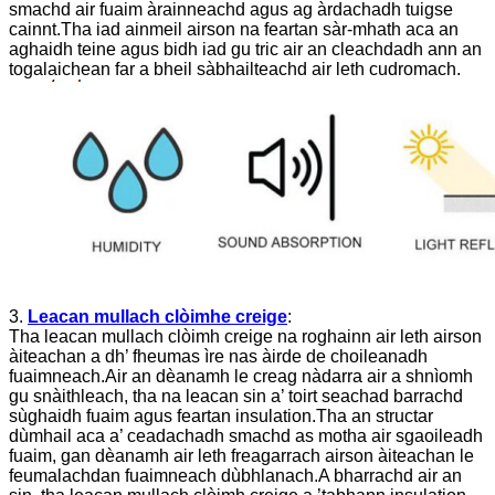
smachd air fuaim àrainneachd agus ag àrdachadh tuigse
cainnt.Tha iad ainmeil airson na feartan sàr-mhath aca an
aghaidh teine ​​​​agus bidh iad gu tric air an cleachdadh ann an
togalaichean far a bheil sàbhailteachd air leth cudromach.
3.
Leacan mullach clòimhe creige
:
Tha leacan mullach clòimh creige na roghainn air leth airson
àiteachan a dh’ fheumas ìre nas àirde de choileanadh
fuaimneach.Air an dèanamh le creag nàdarra air a shnìomh
gu snàithleach, tha na leacan sin a’ toirt seachad barrachd
sùghaidh fuaim agus feartan insulation.Tha an structar
dùmhail aca a’ ceadachadh smachd as motha air sgaoileadh
fuaim, gan dèanamh air leth freagarrach airson àiteachan le
feumalachdan fuaimneach dùbhlanach.A bharrachd air an