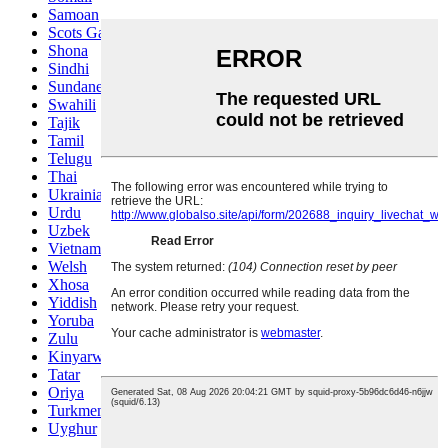
Samoan
Scots Gaelic
Shona
Sindhi
Sundanese
Swahili
Tajik
Tamil
Telugu
Thai
Ukrainian
Urdu
Uzbek
Vietnamese
Welsh
Xhosa
Yiddish
Yoruba
Zulu
Kinyarwanda
Tatar
Oriya
Turkmen
Uyghur